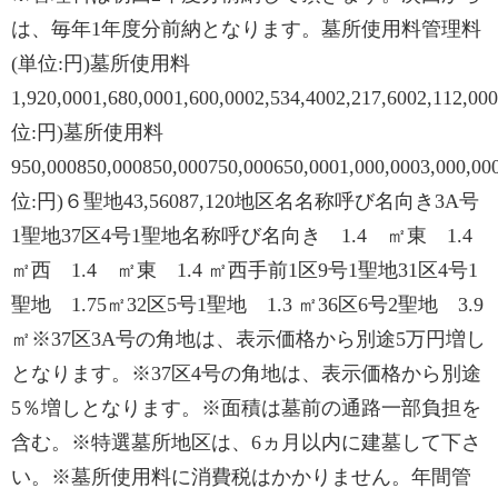
は、毎年1年度分前納となります。墓所使用料管理料
(単位:円)墓所使用料
1,920,0001,680,0001,600,0002,534,4002,217,6002,112,0
位:円)墓所使用料
950,000850,000850,000750,000650,0001,000,0003,000,0
位:円)６聖地43,56087,120地区名名称呼び名向き3A号
1聖地37区4号1聖地名称呼び名向き 1.4 ㎡東 1.4
㎡西 1.4 ㎡東 1.4 ㎡西手前1区9号1聖地31区4号1
聖地 1.75㎡32区5号1聖地 1.3 ㎡36区6号2聖地 3.9
㎡※37区3A号の角地は、表示価格から別途5万円増し
となります。※37区4号の角地は、表示価格から別途
5％増しとなります。※面積は墓前の通路一部負担を
含む。※特選墓所地区は、6ヵ月以内に建墓して下さ
い。※墓所使用料に消費税はかかりません。年間管