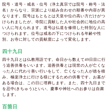
院号・道号・戒名・位号（浄土真宗では院号・称号・法
名）からなり、宗派により組み合わせの順番や内容が異
なります。院号はもともとは天皇や位の高い方だけがつ
けられましたが、寺院に貢献した人や社会的に地位の高
い人に与えられます。道号は仏道を修得した特別な人に
つけられます。位号は戒名の下につけられる年齢や性
別、お寺に対しての貢献度によって変化します。
四十九日
四十九日とは仏教用語です。命日から数えて49日目に行
う追善供養をいいます。追善供養とは現世の人が亡くな
った人に代わり善い行いをして、亡くなった人が徳を積
み、極楽浄土に行ける様にするための供養です。お墓が
ある場合は、この日に埋葬します。また、四十九日まで
を忌中(きちゅう)といい、慶事や神社へのお参りは自粛
します。
百箇日